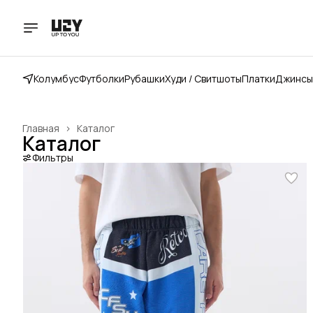
Колумбус
Футболки
Рубашки
Худи / Свитшоты
Платки
Джинсы
Главная
›
Каталог
Каталог
Фильтры